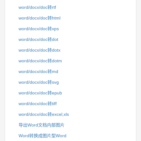
word/docx/doc转rtf
word/docx/doc转html
word/docx/doc转xps
word/docx/doc转dot
word/docx/doc转dotx
word/docx/doc转dotm
word/docx/doc转md
word/docx/doc转svg
word/docx/doc转epub
word/docx/doc转tiff
word/docx/doc转excel,xls
导出Word文档内部图片
Word转换成图片型Word