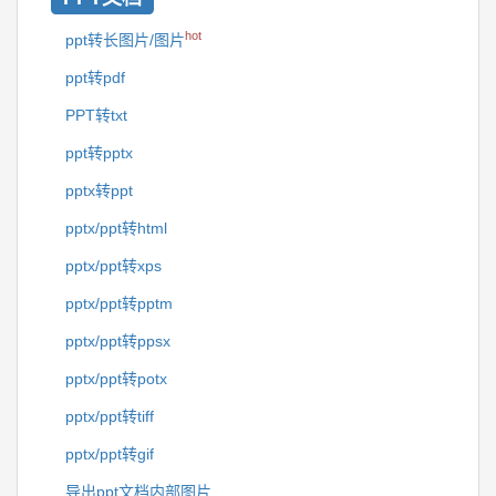
hot
ppt转长图片/图片
ppt转pdf
PPT转txt
ppt转pptx
pptx转ppt
pptx/ppt转html
pptx/ppt转xps
pptx/ppt转pptm
pptx/ppt转ppsx
pptx/ppt转potx
pptx/ppt转tiff
pptx/ppt转gif
导出ppt文档内部图片