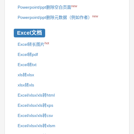
new
Powerpoint/ppt删除空白页面
new
Powerpoint/ppt删除元数据（例如作者）
Excel文档
hot
Excel转长图片
Excel转pdf
Excel转txt
xls转xlsx
xlsx转xls
Excel/xlsx/xls转html
Excel/xlsx/xls转xps
Excel/xlsx/xls转csv
Excel/xlsx/xls转xlsm