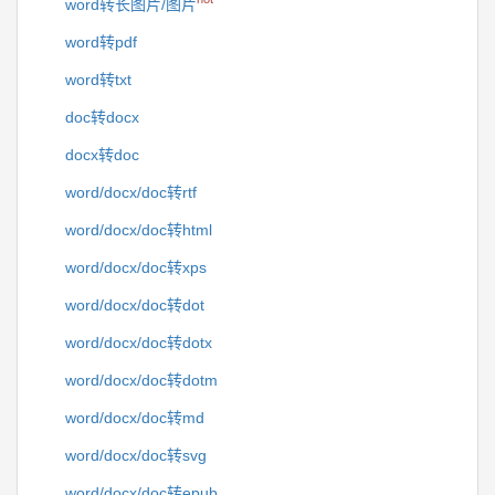
word转长图片/图片
word转pdf
word转txt
doc转docx
docx转doc
word/docx/doc转rtf
word/docx/doc转html
word/docx/doc转xps
word/docx/doc转dot
word/docx/doc转dotx
word/docx/doc转dotm
word/docx/doc转md
word/docx/doc转svg
word/docx/doc转epub