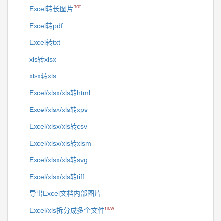
hot
Excel转长图片
Excel转pdf
Excel转txt
xls转xlsx
xlsx转xls
Excel/xlsx/xls转html
Excel/xlsx/xls转xps
Excel/xlsx/xls转csv
Excel/xlsx/xls转xlsm
Excel/xlsx/xls转svg
Excel/xlsx/xls转tiff
导出Excel文档内部图片
new
Excel/xls拆分成多个文件