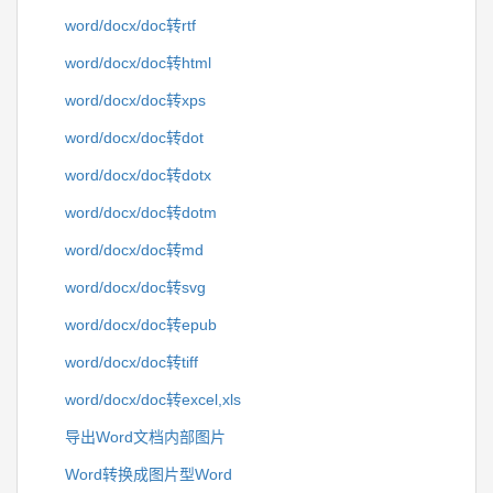
word/docx/doc转rtf
word/docx/doc转html
word/docx/doc转xps
word/docx/doc转dot
word/docx/doc转dotx
word/docx/doc转dotm
word/docx/doc转md
word/docx/doc转svg
word/docx/doc转epub
word/docx/doc转tiff
word/docx/doc转excel,xls
导出Word文档内部图片
Word转换成图片型Word