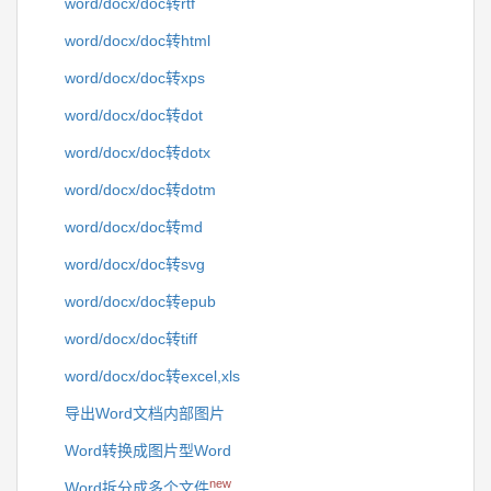
word/docx/doc转rtf
word/docx/doc转html
word/docx/doc转xps
word/docx/doc转dot
word/docx/doc转dotx
word/docx/doc转dotm
word/docx/doc转md
word/docx/doc转svg
word/docx/doc转epub
word/docx/doc转tiff
word/docx/doc转excel,xls
导出Word文档内部图片
Word转换成图片型Word
new
Word拆分成多个文件