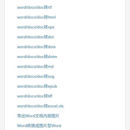
word/docx/doc转rtf
word/docx/doc转html
word/docx/doc转xps
word/docx/doc转dot
word/docx/doc转dotx
word/docx/doc转dotm
word/docx/doc转md
word/docx/doc转svg
word/docx/doc转epub
word/docx/doc转tiff
word/docx/doc转excel,xls
导出Word文档内部图片
Word转换成图片型Word