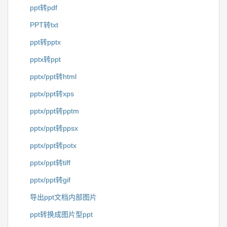
ppt转pdf
PPT转txt
ppt转pptx
pptx转ppt
pptx/ppt转html
pptx/ppt转xps
pptx/ppt转pptm
pptx/ppt转ppsx
pptx/ppt转potx
pptx/ppt转tiff
pptx/ppt转gif
导出ppt文档内部图片
ppt转换成图片型ppt