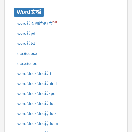
Word文档
hot
word转长图片/图片
word转pdf
word转txt
doc转docx
docx转doc
word/docx/doc转rtf
word/docx/doc转html
word/docx/doc转xps
word/docx/doc转dot
word/docx/doc转dotx
word/docx/doc转dotm