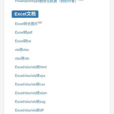
Powerpoint/ppt删除元数据（例如作者）
Excel文档
hot
Excel转长图片
Excel转pdf
Excel转txt
xls转xlsx
xlsx转xls
Excel/xlsx/xls转html
Excel/xlsx/xls转xps
Excel/xlsx/xls转csv
Excel/xlsx/xls转xlsm
Excel/xlsx/xls转svg
Excel/xlsx/xls转tiff